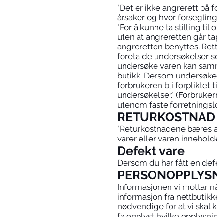
"Det er ikke angrerett på 
årsaker og hvor forseglingen
"For å kunne ta stilling ti
uten at angreretten går t
angreretten benyttes. Rett
foreta de undersøkelser so
undersøke varen kan samm
butikk. Dersom undersøkel
forbrukeren bli forpliktet
undersøkelser." (Forbruker
utenom faste forretningslo
RETURKOSTNAD
"Returkostnadene bæres av 
varer eller varen inneholde
Defekt vare
Dersom du har fått en defe
PERSONOPPLYS
Informasjonen vi mottar når
informasjon fra nettbutikk
nødvendige for at vi skal 
få opplyst hvilke opplysnin