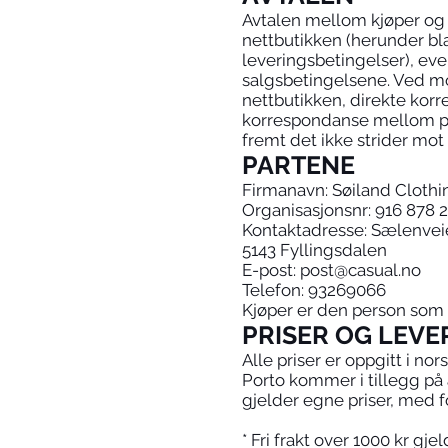
Avtalen mellom kjøper og s
nettbutikken (herunder bl
leveringsbetingelser), ev
salgsbetingelsene. Ved mo
nettbutikken, direkte kor
korrespondanse mellom par
fremt det ikke strider mot
PARTENE
Firmanavn: Søiland Clothi
Organisasjonsnr: 916 878 
Kontaktadresse: Sælenvei
5143 Fyllingsdalen
E-post: post@casual.no
Telefon: 93269066
Kjøper er den person som f
PRISER OG LEV
Alle priser er oppgitt i nor
Porto kommer i tillegg på al
gjelder egne priser, med f
* Fri frakt over 1000 kr gj