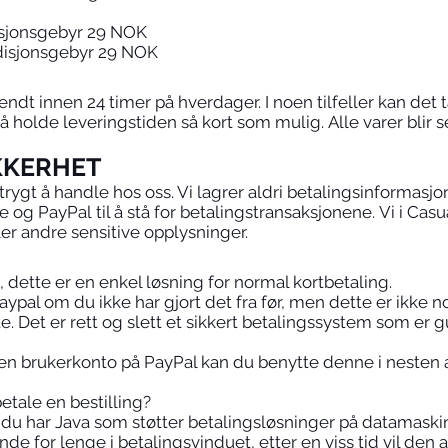
isjonsgebyr 29 NOK
disjonsgebyr 29 NOK
sendt innen 24 timer på hverdager. I noen tilfeller kan det t
 å holde leveringstiden så kort som mulig. Alle varer blir se
KKERHET
 trygt å handle hos oss. Vi lagrer aldri betalingsinformasj
 og PayPal til å stå for betalingstransaksjonene. Vi i Cas
ler andre sensitive opplysninger.
dette er en enkel løsning for normal kortbetaling.
ypal om du ikke har gjort det fra før, men dette er ikke n
e. Det er rett og slett et sikkert betalingssystem som er 
t en brukerkonto på PayPal kan du benytte denne i nesten 
tale en bestilling?
t du har Java som støtter betalingsløsninger på datamaski
nde for lenge i betalingsvinduet, etter en viss tid vil den 