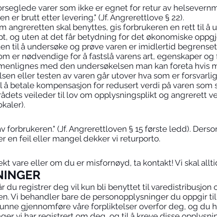
forseglede varer som ikke er egnet for retur av helsevern
 er brutt etter levering." (Jf. Angrerettlove § 22).
l om angreretten skal benyttes, gis forbrukeren en rett til å
apt, og uten at det får betydning for det økonomiske oppg
en til å undersøke og prøve varen er imidlertid begrense
m er nødvendige for å fastslå varens art, egenskaper og f
enlignes med den undersøkelsen man kan foreta hvis ma
sen eller testen av varen går utover hva som er forsvarl
 til å betale kompensasjon for redusert verdi på varen som
rådets veileder til lov om opplysningsplikt og angrerett v
kaler).
forbrukeren." (Jf. Angrerettloven § 15 første ledd). Derso
r en feil eller mangel dekker vi returporto.
kt vare eller om du er misfornøyd, ta kontakt! Vi skal allt
NINGER
 du registrer deg vil kun bli benyttet til varedistribusjon 
en. Vi behandler bare de personopplysninger du oppgir til
kunne gjennomføre våre forpliktelser overfor deg, og du har
ger vi har registrert om deg, og til å kreve disse opplysning