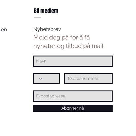
Bli medlem
Nyhetsbrev
len
Meld deg på for å få
nyheter og tilbud på mail
Abonner nå
te postkontor
© Casual.no