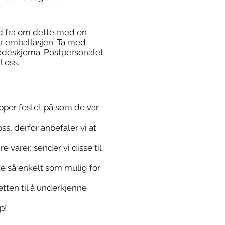
ld fra om dette med en
r emballasjen: Ta med
skadeskjema. Postpersonalet
 oss.
pper festet på som de var
s, derfor anbefaler vi at
 varer, sender vi disse til
te så enkelt som mulig for
etten til å underkjenne
p!