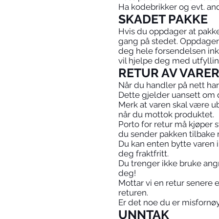
Ha kodebrikker og evt. and
SKADET PAKKE
Hvis du oppdager at pakke
gang på stedet. Oppdager
deg hele forsendelsen inkl
vil hjelpe deg med utfyll
RETUR AV VARE
Når du handler på nett har 
Dette gjelder uansett om d
Merk at varen skal være u
når du mottok produktet.
Porto for retur må kjøper 
du sender pakken tilbake
Du kan enten bytte varen i 
deg fraktfritt.
Du trenger ikke bruke angr
deg!
Mottar vi en retur senere 
returen.
Er det noe du er misfornøy
UNNTAK