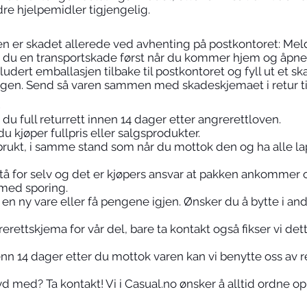
re hjelpemidler tigjengelig.
n er skadet allerede ved avhenting på postkontoret: Me
 du en transportskade først når du kommer hjem og åpne
udert emballasjen tilbake til postkontoret og fyll ut et 
ingen. Send så varen sammen med skadeskjemaet i retur til
R
du full returrett innen 14 dager etter angrerettloven.
u kjøper fullpris eller salgsprodukter.
brukt, i samme stand som når du mottok den og ha alle la
stå for selv og det er kjøpers ansvar at pakken ankommer os
 med sporing.
en ny vare eller få pengene igjen. Ønsker du å bytte i andre
erettskjema for vår del, bare ta kontakt også fikser vi det
enn 14 dager etter du mottok varen kan vi benytte oss av r
d med? Ta kontakt! Vi i Casual.no ønsker å alltid ordne op