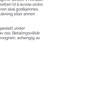
etten til å avvise ordre.
dren skal godkjennes.
lskning eller annen
spesielt under
v oss. Betalingsvilkår
levognen, avhengig av