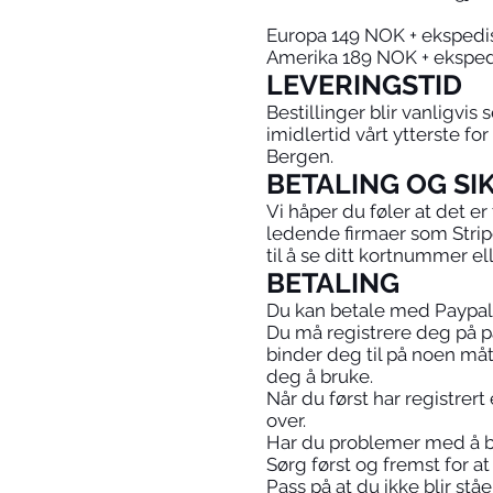
Europa 149 NOK + eksped
Amerika 189 NOK + ekspe
LEVERINGSTID
Bestillinger blir vanligvis 
imidlertid vårt ytterste for
Bergen.
BETALING OG SI
Vi håper du føler at det er
ledende firmaer som Stripe
til å se ditt kortnummer el
BETALING
Du kan betale med Paypal, 
Du må registrere deg på pa
binder deg til på noen måt
deg å bruke.
Når du først har registrer
over.
Har du problemer med å be
Sørg først og fremst for a
Pass på at du ikke blir ståe