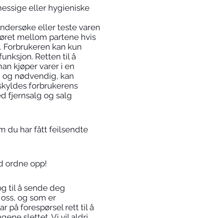
messige eller hygieniske
 undersøke eller teste varen
jøret mellom partene hvis
t. Forbrukeren kan kun
unksjon. Retten til å
n kjøper varer i en
ig og nødvendig, kan
 skyldes forbrukerens
ed fjernsalg og salg
m du har fått feilsendte
id ordne opp!
og til å sende deg
 oss, og som er
 på forespørsel rett til å
ene slettet. Vi vil aldri