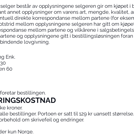
elger består av opplysningene selgeren gir om kjøpet i b
ant annet opplysninger om varens art, mengde, kvalitet, a
entuell direkte korrespondanse mellom partene (for ekse
tstrid mellom opplysningene selgeren har gitt om kjøpet i
respondanse mellom partene og vilkårene i salgsbetingels
tene og opplysningene gitt i bestillingsløsningen foran
 bindende lovgivning.
ng Enk.
230
en 60
oretar bestillingen.
ERINGSKOSTNAD
ske kroner.
le bestillinger. Portoen er satt til 129 kr uansett størrelse
orbehold om skrivefeil og endringer.
elder kun Norge.