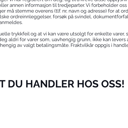
ller annen informasjon til tredjeparter. Vi forbeholder oss r
er må stemme overens (tlf. nr, navn og adresse) for at or
alske ordreinnleggelser, forsøk på svindel, dokumentforfa
ianmeldes.
lle trykkfeil og at vi kan være utsolgt for enkelte varer, 
deg aldri for varer som, uavhengig grunn, ikke kan levers a
hengig av valgt betalingsmåte. Fraktvilkår oppgis i hand
AT DU HANDLER HOS OSS!