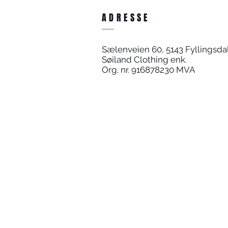
ADRESSE
Sælenveien 60, 5143 Fyllingsda
Søiland Clothing enk.
Org. nr. 916878230 MVA
Få pakken levert til ditt nærmes