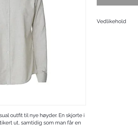
Vedlikehold
Vreng og vask på 30
al outfit til nye høyder. En skjorte i
tikert ut, samtidig som man får en