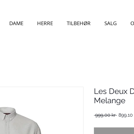
DAME
HERRE
TILBEHØR
SALG
O
Les Deux D
Melange
Vanlig
 999,00 kr 
899,10 
pris