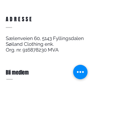
ADRESSE
Sælenveien 60, 5143 Fyllingsdalen
Søiland Clothing enk.
Org. nr.
916878230
MVA
Bli medlem
Nyhetsbrev
Meld deg på for å få
nyheter og tilbud på mail