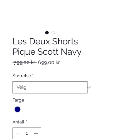
Les Deux Shorts
Pique Scott Navy
Vanlig
Salgspris
 799,00 kr 
699,00 kr
pris
Størrelse
*
Farge
*
Antall
*