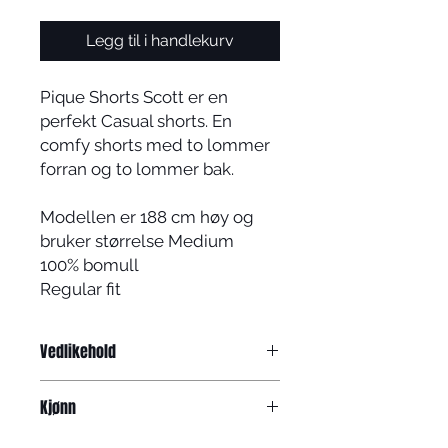
Legg til i handlekurv
Pique Shorts Scott er en
perfekt Casual shorts. En
comfy shorts med to lommer
forran og to lommer bak.
Modellen er 188 cm høy og
bruker størrelse Medium
100% bomull
Regular fit
Vedlikehold
Vreng og vask på 30 grader.
Kjønn
Herre