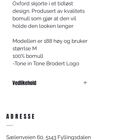
Oxford skjorte i et tidløst
design. Produsert av kvalitets
bomull som gjør at den vil
holde den looken lenger
Modellen er 188 høy og bruker
størrlse M
100% bomull
-Tone in Tone Brodert Logo
Vedlikehold
Vreng og vask på 30 grader
ADRESSE
Sælenveien 60, 5143 Fyllingsdalen