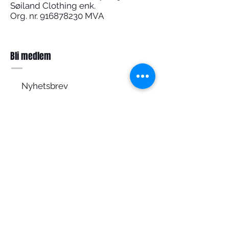
Søiland Clothing enk.
Org. nr.
916878230
MVA
Bli medlem
Nyhetsbrev
Meld deg på for å få
nyheter og tilbud på mail
Abonner nå