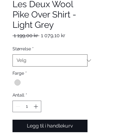
Les Deux Wool
Pike Over Shirt -
Light Grey
Vanlig
Salgspris
 1 199,00 kr 
1 079,10 kr
pris
Størrelse
*
Farge
*
Antall
*
Legg til i handlekurv