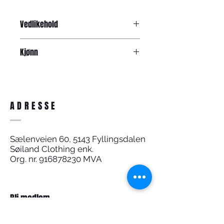
Vedlikehold
Vreng og vask på 30 grader.
Kjønn
Dame
ADRESSE
Sælenveien 60, 5143 Fyllingsdalen
Søiland Clothing enk.
Org. nr.
916878230
MVA
Bli medlem