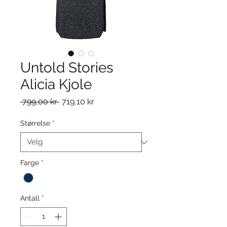
Untold Stories
Alicia Kjole
Vanlig
Salgspris
 799,00 kr 
719,10 kr
pris
Størrelse
*
Farge
*
Antall
*